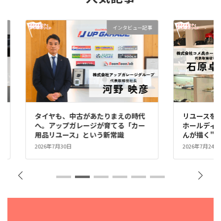
事
インタビュー記事
タイヤも、中古があたりまえの時代
リユースを、
な
へ。アップガレージが育てる「カー
ホールディ
用品リユース」という新常識
んが描く"
2026年7月30日
2026年7月24日