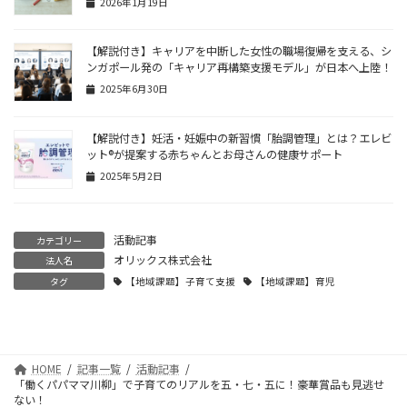
2026年1月19日
【解説付き】キャリアを中断した女性の職場復帰を支える、シ
ンガポール発の「キャリア再構築支援モデル」が日本へ上陸！
2025年6月30日
【解説付き】妊活・妊娠中の新習慣「胎調管理」とは？エレビ
ット®が提案する赤ちゃんとお母さんの健康サポート
2025年5月2日
活動記事
カテゴリー
オリックス株式会社
法人名
タグ
【地域課題】子育て支援
【地域課題】育児
HOME
記事一覧
活動記事
「働くパパママ川柳」で子育てのリアルを五・七・五に！豪華賞品も見逃せ
ない！