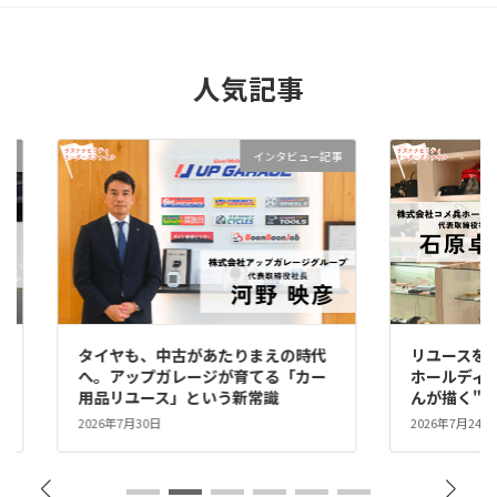
人気記事
事
インタビュー記事
タイヤも、中古があたりまえの時代
リユースを、
へ。アップガレージが育てる「カー
ホールディン
用品リユース」という新常識
んが描く"リ
2026年7月30日
2026年7月24日