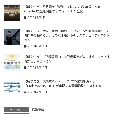
【解説付き】八芳園が「減築」で挑む未来型施設！ZEB
Oriented認証を目指すリニューアルの全貌
2025年9月1日
【解説付き】大阪・関西万博のユニフォームが教育機関へ！万
博閉幕後も続く、タカラベルモントのサステナビリティアクシ
ョン
2025年8月25日
【解説付き】「循環型電力」で脱炭素を加速！地域でシェアす
る新しい再エネの形
2025年7月11日
【解説付き】交換式バッテリーでPCの常識を変える！
「Endeavor NA610E」が実現する環境配慮とコスト削減
2025年7月11日
活動記事
カテゴリー