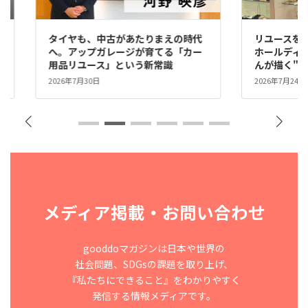
古があたりまえの時代
リユースを、誇れる文化に。――コメ兵
レージが育てる「カー
ホールディングス社長・石原卓児さ
」という新常識
んが描く"リレーユース"の文化
2026年7月24日
メディア掲載・お問い合わせ
gooddoマガジンは日本や世界の
社会問題、SDGsの課題を取り上げ、
『私たちにできること』をわかりやすく
発信する情報メディアです。