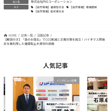
株式会社FKGコーポレーション
法人名
タグ
【自然環境】循環型社会
【自然環境】環境問題
【自然環境】脱炭素社会
HOME
記事一覧
活動記事
【解説付き】「森のお陰石」でCO2削減と災害対策を両立！バイオマス燃焼
灰を再利用した循環型土木資材の挑戦
人気記事
インタビュー記事
インタビュー記事