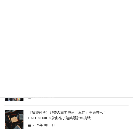
る”お陰石”の挑戦
2025年7月10日
【解説付き】中目黒 DB&BAR で開催！セレクトリサイクルシ
ョップ「MEMENTO」のクリスマス POP UP STORE で見つけ
る特別な贈り物
2025年12月5日
【解説付き】ソニー損保の「幼稚園にソーラー発電所を☆プロ
グラム」が福島県で39基目を寄贈！環境教育の新たな一歩
2025年10月23日
タイガー魔法瓶のRe:ボトルが変える未来。サステナビリティ
を自分ごとにする“1本のボトル”
2025年9月19日
【解説付き】能登の震災廃材「黒瓦」を未来へ！
CACL×LIXIL×永山祐子建築設計の挑戦
2025年9月19日