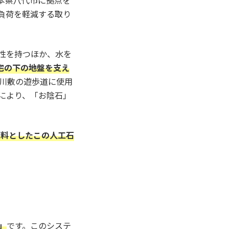
本県八代市に拠点を
負荷を軽減する取り
性を持つほか、水を
宅の下の地盤を支え
河川敷の遊歩道に使用
により、「お陰石」
原料としたこの人工石
」
です。このシステ