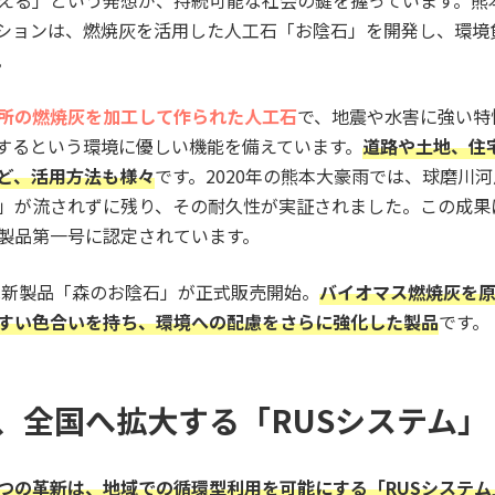
える」という発想が、持続可能な社会の鍵を握っています。熊
ーションは、燃焼灰を活用した人工石「お陰石」を開発し、環境
。
所の燃焼灰を加工して作られた人工石
で、地震や水害に強い特
収するという環境に優しい機能を備えています。
道路や土地、住
ど、活用方法も様々
です。2020年の熊本大豪雨では、球磨川
」が流されずに残り、その耐久性が実証されました。この成果
製品第一号に認定されています。
には新製品「森のお陰石」が正式販売開始。
バイオマス燃焼灰を
すい色合いを持ち、環境への配慮をさらに強化した製品
です。
、全国へ拡大する「RUSシステム」
つの革新は、地域での循環型利用を可能にする「RUSシステム