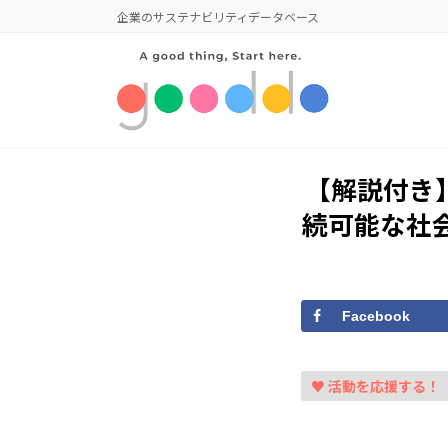
コ
ナ
企業のサステナビリティデータベース
ン
ビ
テ
ゲ
ン
ー
ツ
シ
へ
ョ
ス
ン
キ
に
【解説付き】
ッ
移
続可能な社会
プ
動
Facebook
♥ 活動を応援する！