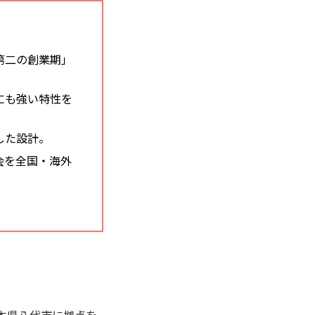
第二の創業期」
にも強い特性を
した設計。
会を全国・海外