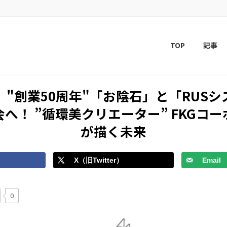
TOP
記事
"創業50周年"「お陰石」と「RUS
へ！ ”循環美クリエーター” FKGコ
が描く未来
X（旧Twitter）
Email
0