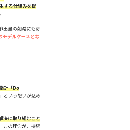
生する仕組みを提
。
排出量の削減にも寄
のモデルケースとな
指針「Do
」という想いが込め
解決に取り組むこと
。この理念が、持続