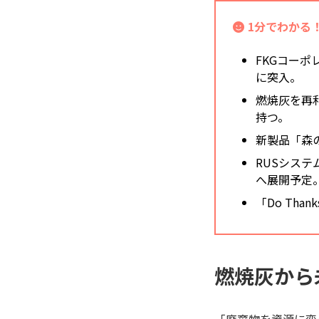
1分でわかる！
FKGコー
に突入。
燃焼灰を再
持つ。
新製品「森
RUSシス
へ展開予定
「Do Th
燃焼灰から