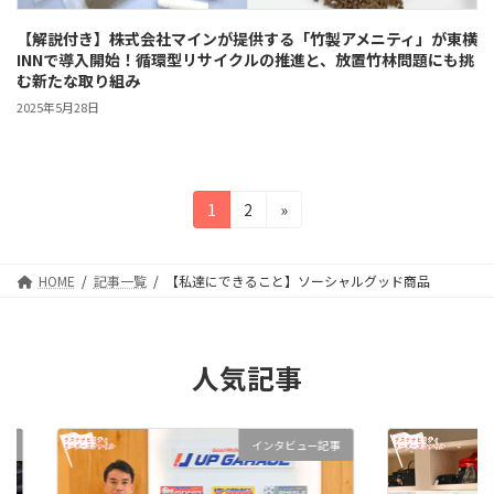
【解説付き】株式会社マインが提供する「竹製アメニティ」が東横
INNで導入開始！循環型リサイクルの推進と、放置竹林問題にも挑
む新たな取り組み
2025年5月28日
投
固
固
1
2
»
定
定
稿
ペ
ペ
の
ー
ー
HOME
記事一覧
【私達にできること】ソーシャルグッド商品
ジ
ジ
ペ
ー
人気記事
ジ
送
ンタビュー記事
インタビュー記事
り