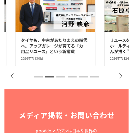
えの時代
リユースを、誇れる文化に。――コメ兵
「
る「カー
ホールディングス社長・石原卓児さ
プ
識
んが描く"リレーユース"の文化
中
2026年7月24日
202
メディア掲載・お問い合わせ
gooddoマガジンは日本や世界の