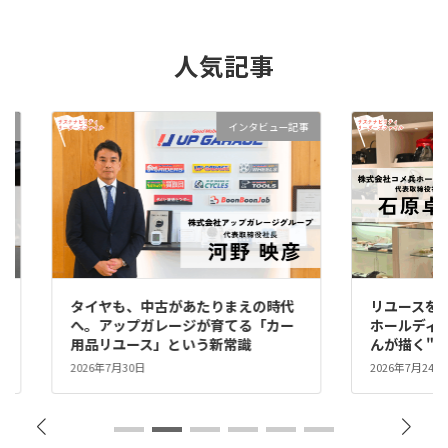
人気記事
事
インタビュー記事
タイヤも、中古があたりまえの時代
リユースを、
な
へ。アップガレージが育てる「カー
ホールディ
用品リユース」という新常識
んが描く"
2026年7月30日
2026年7月24日