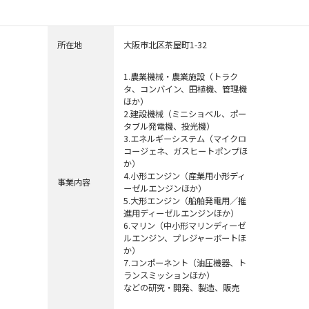
代表者
代表取締役社長 山岡 健人
所在地
大阪市北区茶屋町1-32
1.農業機械・農業施設（トラク
タ、コンバイン、田植機、管理機
ほか）
2.建設機械（ミニショベル、ポー
タブル発電機、投光機）
3.エネルギーシステム（マイクロ
コージェネ、ガスヒートポンプほ
か）
4.小形エンジン（産業用小形ディ
事業内容
ーゼルエンジンほか）
5.大形エンジン（船舶発電用／推
進用ディーゼルエンジンほか）
6.マリン（中小形マリンディーゼ
ルエンジン、プレジャーボートほ
か）
7.コンポーネント（油圧機器、ト
ランスミッションほか）
などの研究・開発、製造、販売