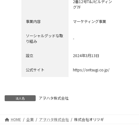
2番12号T&Jビルディン
グ7F
事業内容
マーケティング事業
ソーシャルグッドな取
-
り組み
設立
2024年3月13日
公式サイト
https://oritsugi.co.jp/
アヲハタ株式会社
法人名
HOME
企業
アヲハタ株式会社
株式会社オリツギ