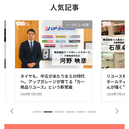
人気記事
事
インタビュー記事
タイヤも、中古があたりまえの時代
リユースを、
な
へ。アップガレージが育てる「カー
ホールディ
用品リユース」という新常識
んが描く"
2026年7月30日
2026年7月24日