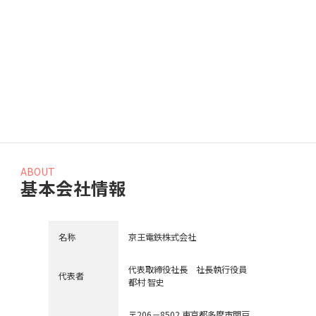
feature
特集
該当の投稿はありません。
ABOUT
基本会社情報
名称
京王電鉄株式会社
代表取締役社長 社長執行役員
代表者
都村 智史
〒206－8502 東京都多摩市関戸