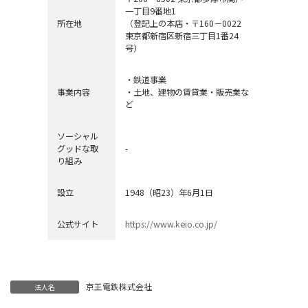
一丁目9番地1
所在地
（登記上の本店・〒160－0022
東京都新宿区新宿三丁目1番24
号）
・鉄道事業
事業内容
・土地、建物の賃貸業・販売業な
ど
ソーシャル
グッドな取
-
り組み
設立
1948（昭23）年6月1日
公式サイト
https://www.keio.co.jp/
京王電鉄株式会社
法人名