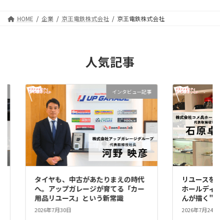
HOME
企業
京王電鉄株式会社
京王電鉄株式会社
人気記事
事
インタビュー記事
タイヤも、中古があたりまえの時代
リユースを、
な
へ。アップガレージが育てる「カー
ホールディ
用品リユース」という新常識
んが描く"
2026年7月30日
2026年7月24日