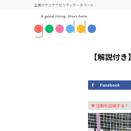
コ
ナ
企業のサステナビリティデータベース
ン
ビ
テ
ゲ
ン
ー
ツ
シ
へ
ョ
ス
ン
キ
に
【解説付き】
ッ
移
プ
動
Facebook
♥ 活動を応援する！