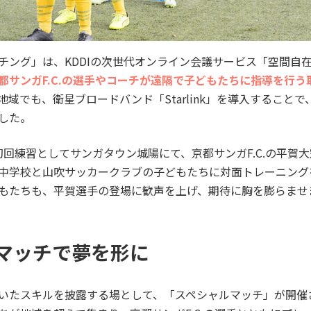
チング」は、KDDIの次世代オンライン会議サービス「空間自
都サンガF.C.の選手やコーチが遠隔で子どもたちに指導を行う
域でも、衛星ブロードバンド「Starlink」を導入すること
した。
日、初回練習としてサンガタウン城陽にて、京都サンガF.C.の平賀
中学校と山吹サッカークラブの子どもたちに対面トレーニング
もたちも、平賀選手の登場に歓声を上げ、期待に胸を膨らませ
マッチで夢を形に
いたスキルを披露する場として、「スペシャルマッチ」が開催