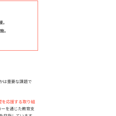
援。
実施。
かは重要な課題で
望を応援する取り組
カーを通じた教育支
を目指しています。