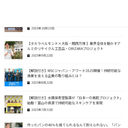
2025年10月28日
【解説付き】ソニー損保の「幼稚園にソーラー発電所を☆プロ
グラム」が福島県で39基目を寄贈！環境教育の新たな一歩
2025年10月23日
【タカラベルモント×大阪・関西万博 】業界全体を動かすア
ルミのリサイクル工芸品・ORIZARAプロジェクト
2025年9月22日
【解説付き】MSCジャパン・アワード2025開催！持続可能な
漁業を支える企業の取り組みとは？
2025年8月22日
【解説付き】水橋保寿堂製薬が「日本一の美肌プロジェクト」
始動！富山の資源で持続可能なスキンケアを実現
2025年7月31日
作ったパンの40％も捨てられるなんて耐えられない。「パン