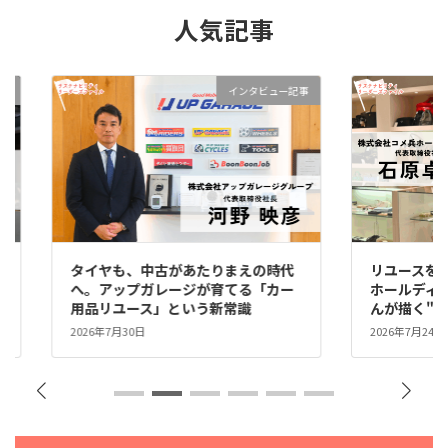
人気記事
ンタビュー記事
インタビュー記事
えの時代
リユースを、誇れる文化に。――コメ兵
「
る「カー
ホールディングス社長・石原卓児さ
プ
識
んが描く"リレーユース"の文化
中
2026年7月24日
202