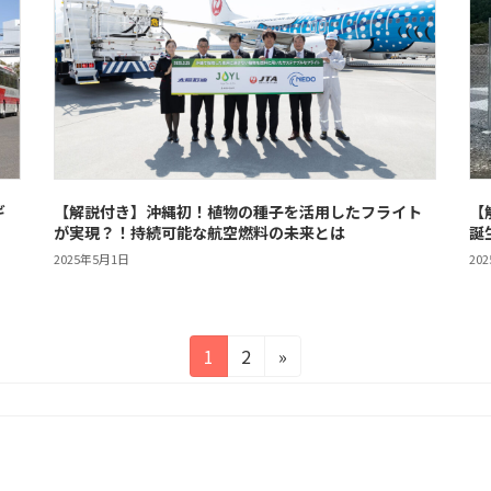
ギ
【解説付き】沖縄初！植物の種子を活用したフライト
【
が実現？！持続可能な航空燃料の未来とは
誕
2025年5月1日
20
固
固
1
2
»
定
定
ペ
ペ
ー
ー
ジ
ジ