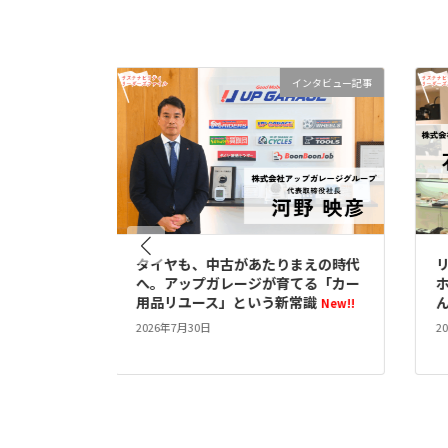
ー
ジ
タビュー記事
インタビュー記事
送
り
第二の
タイヤも、中古があたりまえの時代
リユ
92年つ
へ。アップガレージが育てる「カー
ホ
トン
用品リユース」という新常識
んが
New!!
2026年7月30日
202