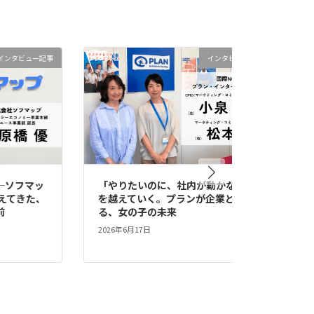
ンタビュー記事
インタビュー記事
ソフマッ
「やりたいのに、社内が動かない」
社
てきた、
を越えていく。プランが企業とつく
社
る、女の子の未来
は
2026年6月17日
20