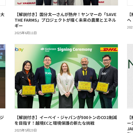
の大
【解説付き】国分太一さんが熱弁！ヤンマーの「SAVE
【
THE FARMS」プロジェクトが描く未来の農業とエネル
へ
ギー
20
2025年6月11日
ジ
【解説付き】イーベイ・ジャパンが500トンのCO2削減
【
を目指す！越境ECと環境保護の新たな挑戦
ー
J
2025年5月23日