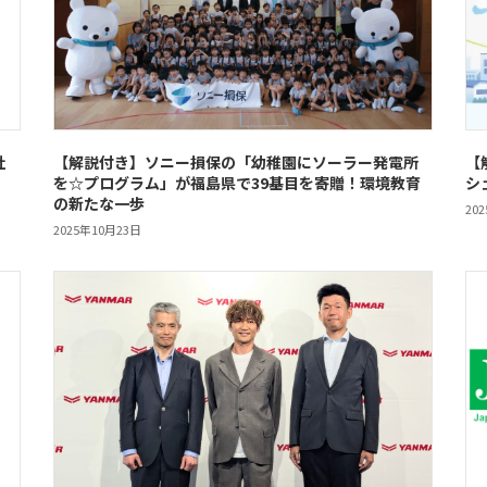
社
【解説付き】ソニー損保の「幼稚園にソーラー発電所
【
を☆プログラム」が福島県で39基目を寄贈！環境教育
シ
の新たな一歩
20
2025年10月23日