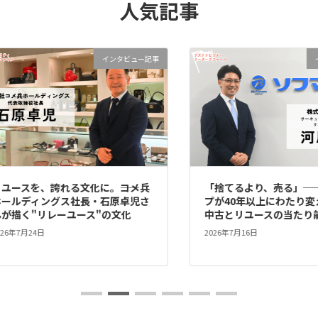
人気記事
インタビュー記事
イ
ースを、誇れる文化に。――コメ兵
「捨てるより、売る」──
ールディングス社長・石原卓児さ
プが40年以上にわたり変え
描く"リレーユース"の文化
中古とリユースの当たり前
6年7月24日
2026年7月16日