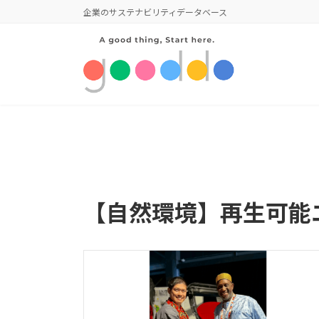
コ
ナ
企業のサステナビリティデータベース
ン
ビ
テ
ゲ
ン
ー
ツ
シ
へ
ョ
ス
ン
キ
に
ッ
移
プ
動
【自然環境】再生可能