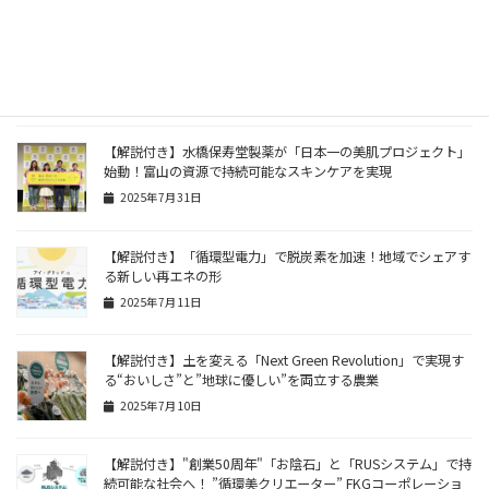
2025年12月5日
【解説付き】ソニー損保の「幼稚園にソーラー発電所を☆プロ
グラム」が福島県で39基目を寄贈！環境教育の新たな一歩
2025年10月23日
【解説付き】水橋保寿堂製薬が「日本一の美肌プロジェクト」
始動！富山の資源で持続可能なスキンケアを実現
2025年7月31日
【解説付き】「循環型電力」で脱炭素を加速！地域でシェアす
る新しい再エネの形
2025年7月11日
【解説付き】土を変える「Next Green Revolution」で実現す
る“おいしさ”と”地球に優しい”を両立する農業
2025年7月10日
【解説付き】"創業50周年"「お陰石」と「RUSシステム」で持
続可能な社会へ！ ”循環美クリエーター” FKGコーポレーショ