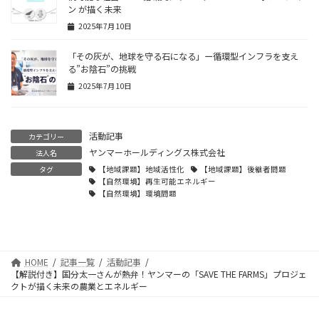
ン が描く未来
2025年7月10日
「その灰が、地球を守る石になる」ー循環型インフラを支え
る”お陰石”の挑戦
2025年7月10日
活動記事
カテゴリー
ヤンマーホールディングス株式会社
法人名
タグ
【地域課題】地域活性化
【地域課題】後継者問題
【自然環境】再生可能エネルギー
【自然環境】環境問題
HOME
記事一覧
活動記事
【解説付き】国分太一さんが熱弁！ヤンマーの「SAVE THE FARMS」プロジェ
クトが描く未来の農業とエネルギー