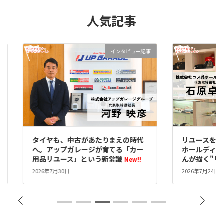
人気記事
ー記事
インタビュー記事
時代
リユースを、誇れる文化に。――コメ兵
「捨てる
カー
ホールディングス社長・石原卓児さ
プが40
んが描く"リレーユース"の文化
中古とリ
!!
2026年7月24日
2026年7月