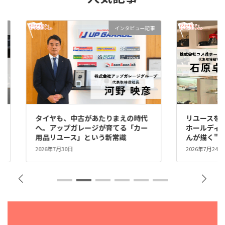
事
インタビュー記事
タイヤも、中古があたりまえの時代
リユースを、
な
へ。アップガレージが育てる「カー
ホールディ
用品リユース」という新常識
んが描く"
2026年7月30日
2026年7月24日