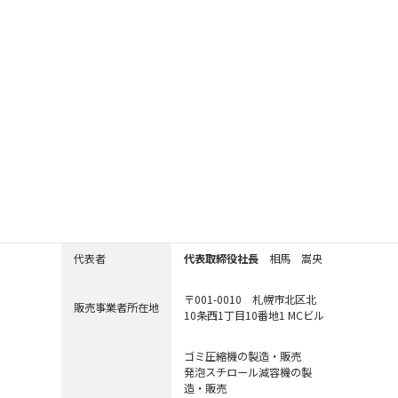
該当の投稿はありません。
ABOUT
基本会社情報
名称
株式会社エルコム
代表者
代表取締役社長
相馬 嵩央
〒001-0010 札幌市北区北
販売事業者所在地
10条西1丁目10番地1 MCビル
ゴミ圧縮機の製造・販売
発泡スチロール減容機の製
造・販売