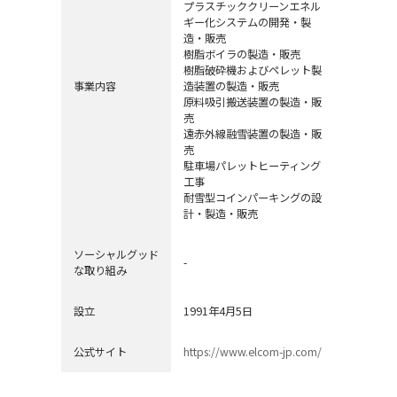
プラスチッククリーンエネル
ギー化システムの開発・製
造・販売
樹脂ボイラの製造・販売
樹脂破砕機およびペレット製
事業内容
造装置の製造・販売
原料吸引搬送装置の製造・販
売
遠赤外線融雪装置の製造・販
売
駐車場パレットヒーティング
工事
耐雪型コインパーキングの設
計・製造・販売
ソーシャルグッド
-
な取り組み
設立
1991年4月5日
公式サイト
https://www.elcom-jp.com/