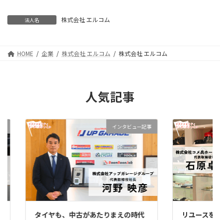
株式会社 エルコム
法人名
HOME
企業
株式会社 エルコム
株式会社 エルコム
人気記事
事
インタビュー記事
タイヤも、中古があたりまえの時代
リユースを、