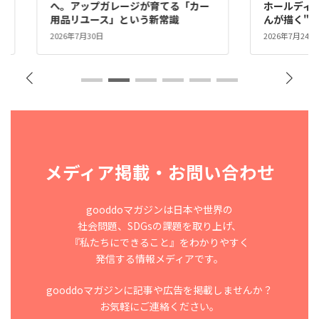
な
へ。アップガレージが育てる「カー
ホールディ
用品リユース」という新常識
んが描く"
2026年7月30日
2026年7月24日
メディア掲載・お問い合わせ
gooddoマガジンは日本や世界の
社会問題、SDGsの課題を取り上げ、
『私たちにできること』をわかりやすく
発信する情報メディアです。
gooddoマガジンに記事や広告を掲載しませんか？
お気軽にご連絡ください。