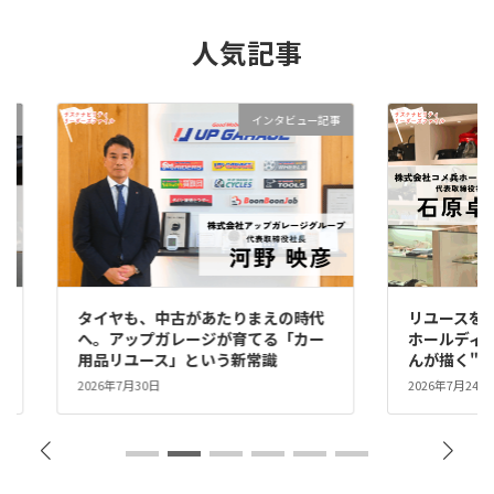
人気記事
インタビュー記事
タイヤも、中古があたりまえの時代
リユースを、誇
へ。アップガレージが育てる「カー
ホールディン
用品リユース」という新常識
んが描く"リ
2026年7月30日
2026年7月24日