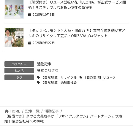
【解説付き】リユース型祝い花「BLONIA」が正式サービス開
始！サステナブルなお祝い文化の新提案
2025年10月8日
【タカラベルモント×大阪・関西万博 】業界全体を動かすア
ルミのリサイクル工芸品・ORIZARAプロジェクト
2025年9月22日
活動記事
カテゴリー
株式会社タウ
法人名
タグ
【自然環境】リサイクル
【自然環境】リユース
【自然環境】循環型社会
HOME
記事一覧
活動記事
【解説付き】タウと大晃商事が「リサイクルタウン」パートナーシップ締
結！循環型社会への挑戦