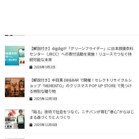
2026年7月16日
「“すてない選択”が、未来をつくる。」ブックオフが広げるリ
ユースの可能性と共創の力
2026年4月15日
【解説付き】digdigが「グリーンフライデー」に日本救援衣料
センター（JRCC）への寄付活動を実施！リユースでつなぐ持
続可能な未来
2026年3月2日
【解説付き】中目黒 DB&BAR で開催！セレクトリサイクルシ
ョップ「MEMENTO」のクリスマス POP UP STORE で見つけ
る特別な贈り物
2025年12月5日
「貼る」技術で社会をつなぐ。ニチバンが育む“巻心”からはじ
まる森づくりと人づくり
2025年11月6日