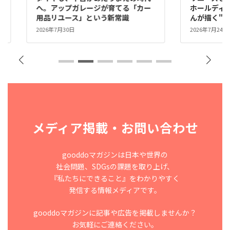
な
へ。アップガレージが育てる「カー
ホールディ
用品リユース」という新常識
んが描く"リ
2026年7月30日
2026年7月24日
メディア掲載・お問い合わせ
gooddoマガジンは日本や世界の
社会問題、SDGsの課題を取り上げ、
『私たちにできること』をわかりやすく
発信する情報メディアです。
gooddoマガジンに記事や広告を掲載しませんか？
お気軽にご連絡ください。