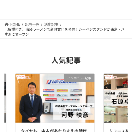
HOME
記事一覧
活動記事
【解説付き】海藻ラーメンで新食文化を発信！シーベジスタンドが東京・八
重洲にオープン
人気記事
事
インタビュー記事
タイヤも、中古があたりまえの時代
リユースを、