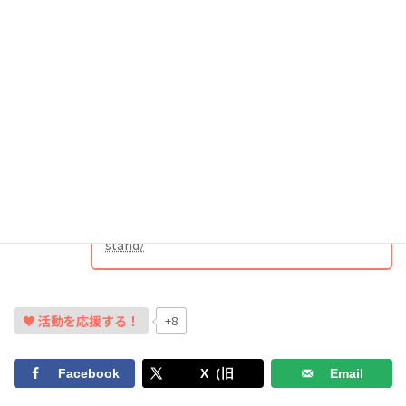
「Makuake」は、プロジェクトを応援するため
の購入サービスです。シーベジスタンドでは、
先行予約プロジェクトを2025年12月1日から開
gooddo編集長
始します。例えば、
海藻ラーメンを楽しめる食
事券や、海藻文化を共につくる仲間の証「シー
ベジフレンズパス」などが用意されています。
興味がある方はぜひチェックしてみてくださ
い！
https://www.makuake.com/project/seavege-
stand/
♥ 活動を応援する！
+8
Facebook
X（旧
Email
Twitter）