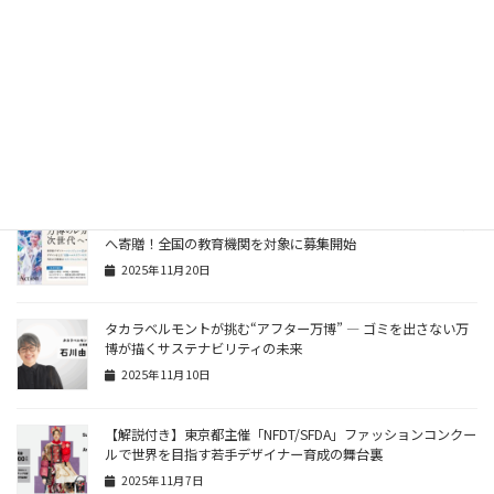
【解説付き】アヲハタが「くだものくれよん」を発売！食品ロ
ス削減と食育を両立する新たな挑戦！
2026年1月19日
【解説付き】中目黒 DB&BAR で開催！セレクトリサイクルシ
ョップ「MEMENTO」のクリスマス POP UP STORE で見つけ
る特別な贈り物
2025年12月5日
【解説付き】タカラベルモントが万博ユニフォームを教育機関
へ寄贈！全国の教育機関を対象に募集開始
2025年11月20日
タカラベルモントが挑む“アフター万博” ― ゴミを出さない万
博が描くサステナビリティの未来
2025年11月10日
【解説付き】東京都主催「NFDT/SFDA」ファッションコンクー
ルで世界を目指す若手デザイナー育成の舞台裏
2025年11月7日