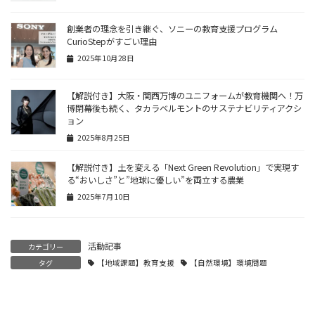
創業者の理念を引き継ぐ、ソニーの教育支援プログラム
CurioStepがすごい理由
2025年10月28日
【解説付き】大阪・関西万博のユニフォームが教育機関へ！万
博閉幕後も続く、タカラベルモントのサステナビリティアクシ
ョン
2025年8月25日
【解説付き】土を変える「Next Green Revolution」で実現す
る“おいしさ”と”地球に優しい”を両立する農業
2025年7月10日
活動記事
カテゴリー
タグ
【地域課題】教育支援
【自然環境】環境問題