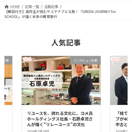
HOME
記事一覧
活動記事
【解説付き】高校生が挑むサステナブルな旅！「GREEN JOURNEY for
SCHOOL」が描く未来の教育旅行
人気記事
ー記事
インタビュー記事
時代
リユースを、誇れる文化に。――コメ兵
「捨てる
カー
ホールディングス社長・石原卓児さ
プが40
んが描く"リレーユース"の文化
中古とリ
!!
2026年7月24日
2026年7月