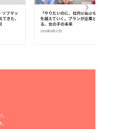
マッ
「やりたいのに、社内が動かない」
社会貢
た、
を越えていく。プランが企業とつく
社員エ
る、女の子の未来
は？（6
2026年6月17日
2026年6
げ、
す。