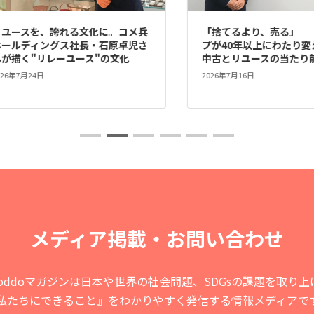
を、誇れる文化に。――コメ兵
「捨てるより、売る」──ソフ
ディングス社長・石原卓児さ
プが40年以上にわたり変えてき
"リレーユース"の文化
中古とリユースの当たり前
24日
2026年7月16日
メディア掲載・お問い合わせ
ooddoマガジンは日本や世界の
社会問題、SDGsの課題を取り上
私たちにできること』をわかりやすく
発信する情報メディアで