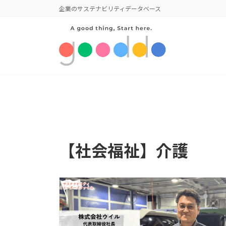
コ
ナ
企業のサステナビリティデータベース
ン
ビ
テ
ゲ
ン
ー
ツ
シ
へ
ョ
ス
ン
キ
に
ッ
移
プ
動
【社会福祉】介護