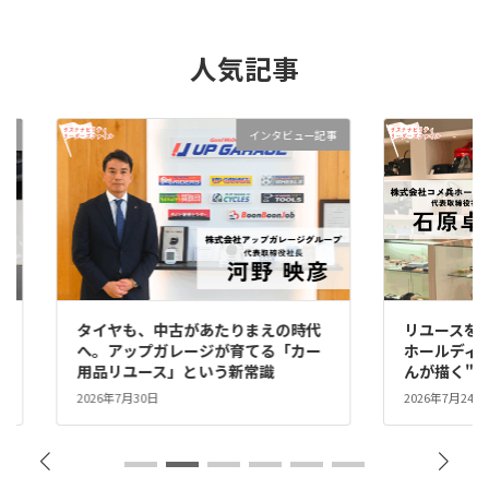
人気記事
事
インタビュー記事
タイヤも、中古があたりまえの時代
リユースを、
な
へ。アップガレージが育てる「カー
ホールディ
用品リユース」という新常識
んが描く"
2026年7月30日
2026年7月24日