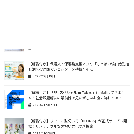
【解説付き】digdigが「グリーンフライデー」に日本救援衣料
センター（JRCC）への寄付活動を実施！リユースでつなぐ持
続可能な未来
2026年3月2日
【解説付き】ペットフードブランド「コノコトトモニ」が動物
愛護フェスに初出展！売上の一部とフード80袋を保護施設へ。
2026年2月26日
【解説付き】保護犬・保護猫支援アプリ「しっぽの輪」始動――推
し活×投げ銭でシェルターを持続可能に
2026年2月19日
【解説付き】「FRJスペシャル in Tokyo」に参加してきまし
た！社会課題解決の最前線で見た新しいお金の流れとは？
2025年12月27日
【解説付き】リユース型祝い花「BLONIA」が正式サービス開
始！サステナブルなお祝い文化の新提案
2025年10月8日