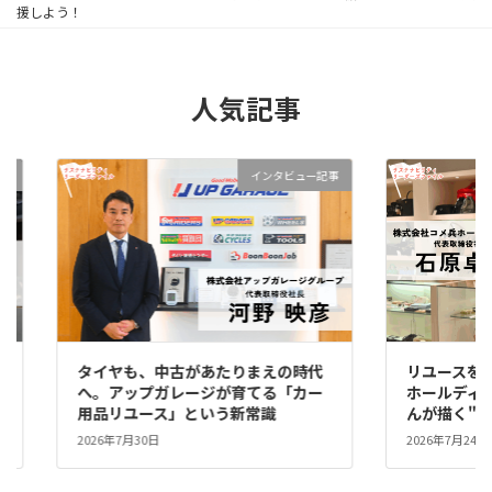
援しよう！
人気記事
インタビュー記事
インタビュー記事
まえの時代
リユースを、誇れる文化に。――コメ兵
てる「カー
ホールディングス社長・石原卓児さ
常識
んが描く"リレーユース"の文化
2026年7月24日